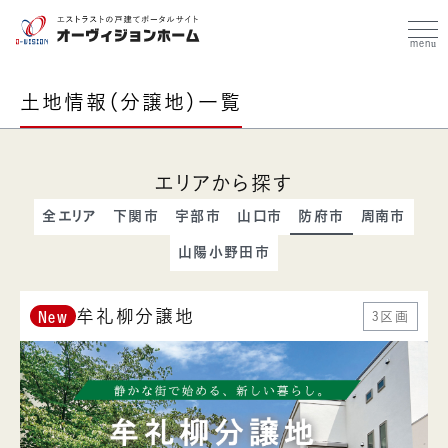
土地情報（分譲地）一覧
エリアから探す
全エリア
下関市
宇部市
山口市
防府市
周南市
山陽小野田市
牟礼柳分譲地
3区画
New