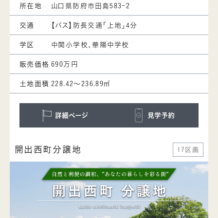
所在地
山口県防府市田島583-2
交通
【バス】防長交通「上地」4分
学区
中関小学校、華陽中学校
販売価格
690万円
土地面積
228.42～236.89㎡
詳細ページ
見学予約
開出西町分譲地
17区画