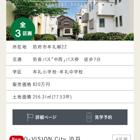
所在地
防府市牟礼柳22
交通
防長バス「中西」バス停 徒歩7分
学区
牟礼小学校・牟礼中学校
販売価格
820万円
土地面積
256.31㎡(77.53坪)
詳細ページ
見学予約
O-VISION City 迫戸
４区画
New