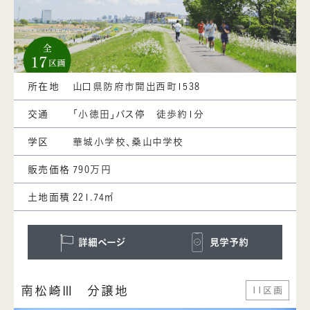
所在地
山口県防府市開出西町1538
交通
「小徳田」バス停 徒歩約1分
学区
華城小学校、桑山中学校
販売価格
790万円
土地面積
221.74㎡
詳細ページ
見学予約
南松崎Ⅲ 分譲地
11区画