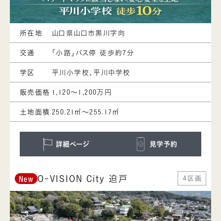
所在地
山口県山口市黒川字向
交通
「小路」バス停 徒歩約7分
学区
平川小学校、平川中学校
販売価格
1,120～1,200万円
土地面積
250.21㎡～255.17㎡
詳細ページ
見学予約
O-VISION City 迫戸
４区画
New