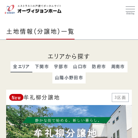
土地情報（分譲地）一覧
エリアから探す
全エリア
下関市
宇部市
山口市
防府市
周南市
山陽小野田市
牟礼柳分譲地
3区画
New