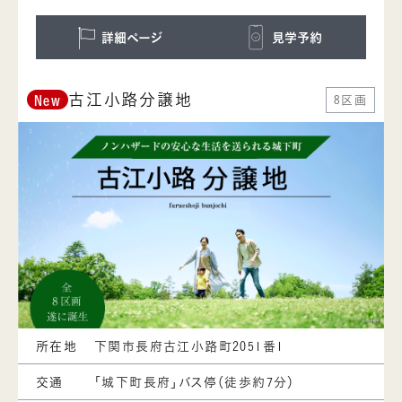
詳細ページ
見学予約
古江小路分譲地
8区画
New
所在地
下関市長府古江小路町2051番1
交通
「城下町長府」バス停（徒歩約7分）