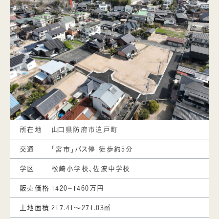
所在地
山口県防府市迫戸町
交通
「宮市」バス停 徒歩約5分
学区
松崎小学校、佐波中学校
販売価格
1420~1460万円
土地面積
217.41～271.03㎡