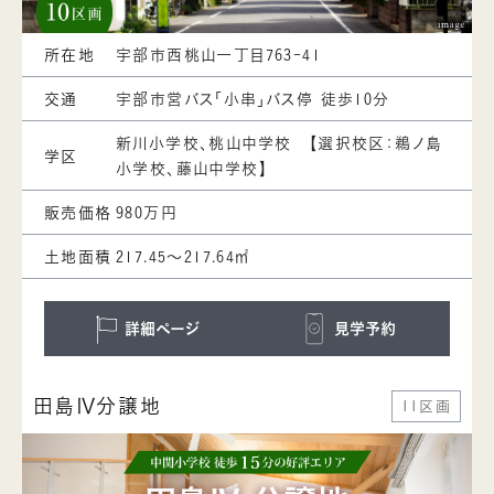
所在地
宇部市西桃山一丁目763-41
交通
宇部市営バス「小串」バス停 徒歩10分
新川小学校、桃山中学校 【選択校区：鵜ノ島
学区
小学校、藤山中学校】
販売価格
980万円
土地面積
217.45～217.64㎡
詳細ページ
見学予約
田島Ⅳ分譲地
11区画