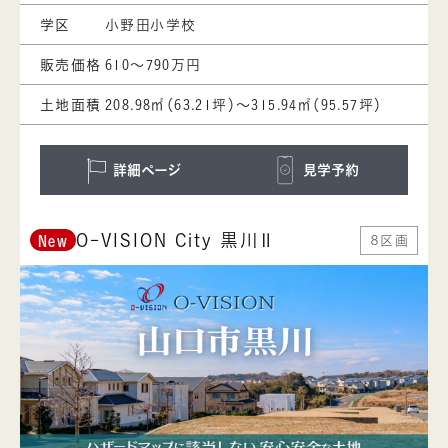
学区
小野田小学校
販売価格
610～790万円
土地面積
208.98㎡（63.21坪）～315.94㎡（95.57坪）
詳細ページ
見学予約
O-VISION City 黒川Ⅱ
８区画
New