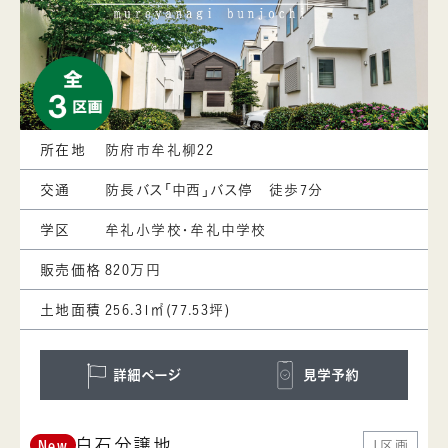
所在地
防府市牟礼柳22
交通
防長バス「中西」バス停 徒歩7分
学区
牟礼小学校・牟礼中学校
販売価格
820万円
土地面積
256.31㎡(77.53坪)
詳細ページ
見学予約
白石分譲地
1区画
New