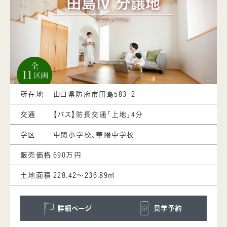
所在地
山口県防府市田島583-2
交通
【バス】防長交通「上地」4分
学区
中関小学校、華陽中学校
販売価格
690万円
土地面積
228.42～236.89㎡
詳細ページ
見学予約