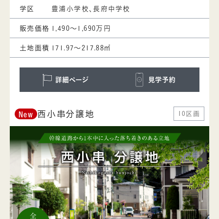
学区
豊浦小学校、長府中学校
販売価格
1,490～1,690万円
土地面積
171.97～217.88㎡
詳細ページ
見学予約
西小串分譲地
10区画
New